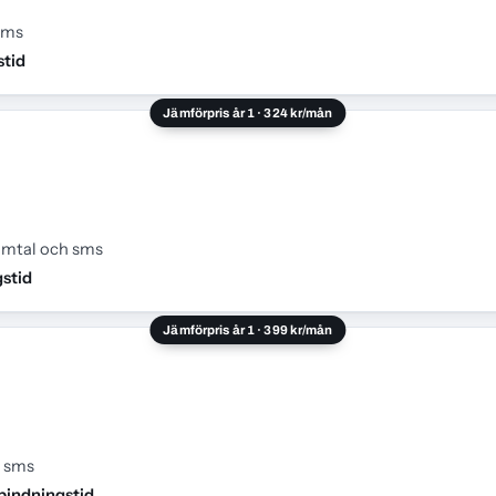
sms
stid
Jämförpris år 1 · 324 kr/mån
samtal och sms
gstid
Jämförpris år 1 · 399 kr/mån
h sms
bindningstid