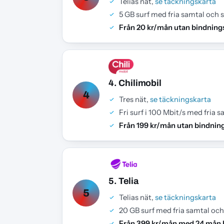
Telias nät,
se täckningskarta
5 GB surf med fria samtal och 
Från 20 kr/mån utan bindning
4. Chilimobil
4
Tres nät,
se täckningskarta
Fri surf i 100 Mbit/s med fria 
Från 199 kr/mån utan bindnin
5. Telia
5
Telias nät,
se täckningskarta
20 GB surf med fria samtal oc
Från 399 kr/mån med 24 mån 