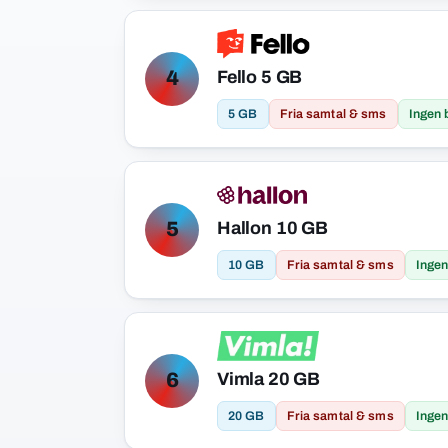
Fello 5 GB
4
5 GB
Fria samtal & sms
Ingen 
Hallon 10 GB
5
10 GB
Fria samtal & sms
Ingen
Vimla 20 GB
6
20 GB
Fria samtal & sms
Ingen