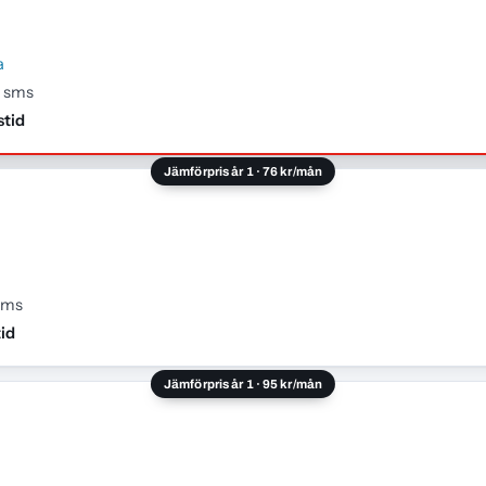
a
h sms
stid
Jämförpris år 1 · 76 kr/mån
sms
id
Jämförpris år 1 · 95 kr/mån