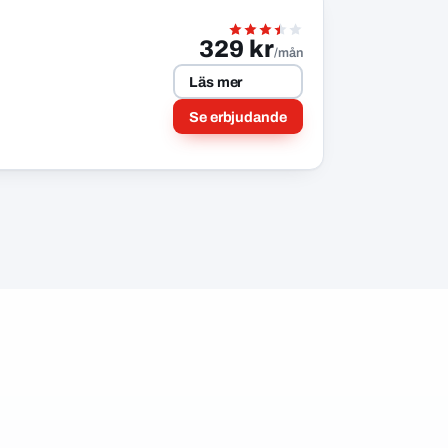
329 kr
/mån
Läs mer
Se erbjudande