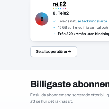
8. Tele2
8
Tele2:s nät,
se täckningskarta
15 GB surf med fria samtal och
Från 329 kr/mån utan bindnin
Se alla operatörer →
Billigaste abonne
Enskilda abonnemang sorterade efter billiga
att se hur det räknas ut.