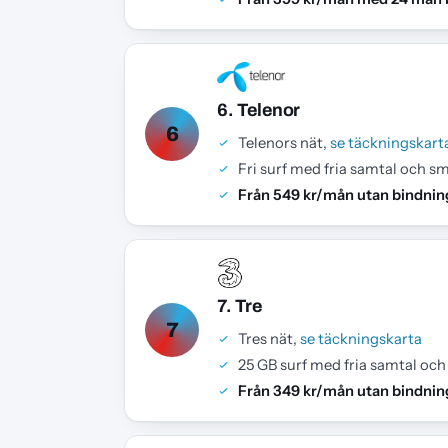
6. Telenor
6
Telenors nät,
se täckningskart
Fri surf med fria samtal och s
Från 549 kr/mån utan bindnin
7. Tre
7
Tres nät,
se täckningskarta
25 GB surf med fria samtal oc
Från 349 kr/mån utan bindnin