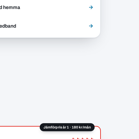
→
nd hemma
→
redband
Jämförpris år 1 · 180 kr/mån