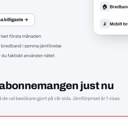
🏠
Bredba
sa billigaste →
📡
Mobilt b
riset första månaden
 bredband i samma jämförelse
ur du faktiskt använder nätet
labonnemangen just nu
e val besökare gjort på vår sida. Jämförpriset år 1 visas