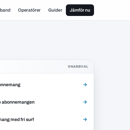
dband
Operatörer
Guider
Jämför nu
SNABBVAL
→
onnemang
→
te abonnemangen
→
ng med fri surf