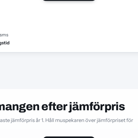
 sms
gstid
mangen efter jämförpris
ste jämförpris år 1. Håll muspekaren över jämförpriset för