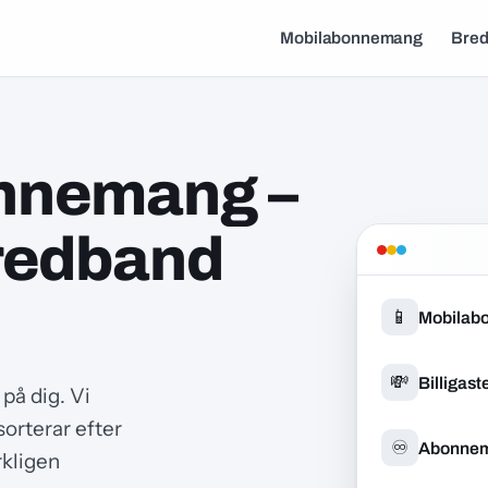
Mobilabonnemang
Bre
nnemang –
redband
📱
Mobilab
💸
Billigas
på dig. Vi
sorterar efter
♾️
Abonnema
rkligen