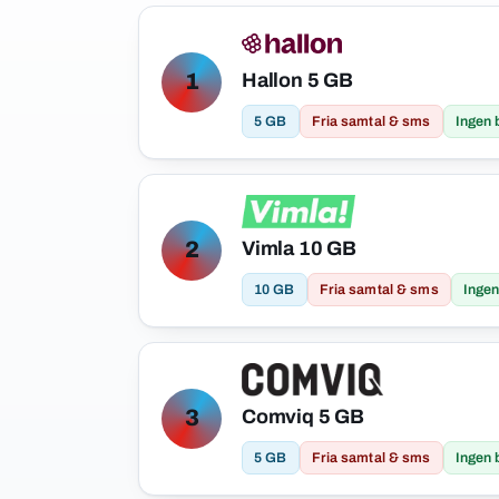
Hallon 5 GB
1
5 GB
Fria samtal & sms
Ingen 
Vimla 10 GB
2
10 GB
Fria samtal & sms
Ingen
Comviq 5 GB
3
5 GB
Fria samtal & sms
Ingen 