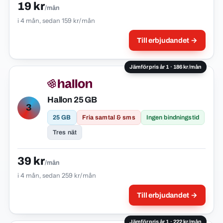
19 kr
/mån
i 4 mån, sedan 159 kr/mån
Till erbjudandet →
Jämförpris år 1 · 186 kr/mån
Hallon 25 GB
3
25 GB
Fria samtal & sms
Ingen bindningstid
Tres nät
39 kr
/mån
i 4 mån, sedan 259 kr/mån
Till erbjudandet →
Jämförpris år 1 · 222 kr/mån