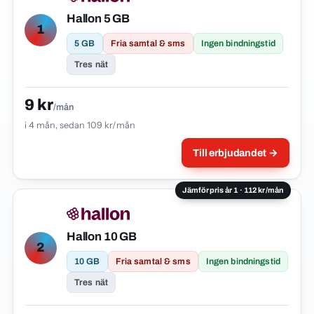
Hallon 5 GB
1
5 GB
Fria samtal & sms
Ingen bindningstid
Tres nät
9 kr
/mån
i 4 mån, sedan 109 kr/mån
Till erbjudandet →
Jämförpris år 1 · 112 kr/mån
Hallon 10 GB
2
10 GB
Fria samtal & sms
Ingen bindningstid
Tres nät