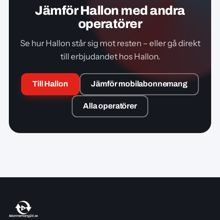
avbetalningen på telefonen som löper, inte själva
Jämför Hallon med andra
abonnemanget.
operatörer
Se hur Hallon står sig mot resten – eller gå direkt
till erbjudandet hos Hallon.
Till Hallon
Jämför mobilabonnemang
Alla operatörer