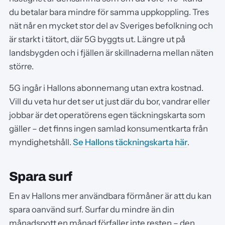
du betalar bara mindre för samma uppkoppling. Tres
nät når en mycket stor del av Sveriges befolkning och
är starkt i tätort, där 5G byggts ut. Längre ut på
landsbygden och i fjällen är skillnaderna mellan näten
större.
5G ingår i Hallons abonnemang utan extra kostnad.
Vill du veta hur det ser ut just där du bor, vandrar eller
jobbar är det operatörens egen täckningskarta som
gäller – det finns ingen samlad konsumentkarta från
myndighetshåll.
Se Hallons täckningskarta här
.
Spara surf
En av Hallons mer användbara förmåner är att du kan
spara oanvänd surf. Surfar du mindre än din
månadspott en månad förfaller inte resten – den