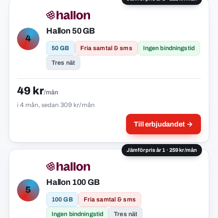
Hallon 50 GB
4
50 GB
Fria samtal & sms
Ingen bindningstid
Tres nät
49 kr
/mån
i 4 mån, sedan 309 kr/mån
Till erbjudandet →
Jämförpris år 1 · 259 kr/mån
Hallon 100 GB
5
100 GB
Fria samtal & sms
Ingen bindningstid
Tres nät