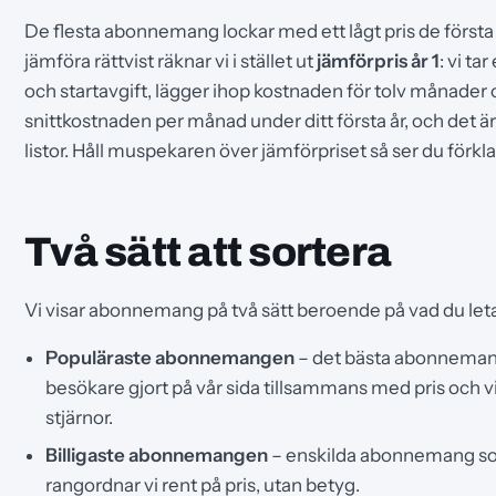
De flesta abonnemang lockar med ett lågt pris de först
jämföra rättvist räknar vi i stället ut
jämförpris år 1
: vi ta
och startavgift, lägger ihop kostnaden för tolv månader o
snittkostnaden per månad under ditt första år, och det är 
listor. Håll muspekaren över jämförpriset så ser du förkla
Två sätt att sortera
Vi visar abonnemang på två sätt beroende på vad du leta
Populäraste abonnemangen
– det bästa abonnemange
besökare gjort på vår sida tillsammans med pris och vill
stjärnor.
Billigaste abonnemangen
– enskilda abonnemang sort
rangordnar vi rent på pris, utan betyg.