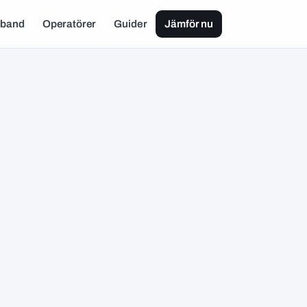
dband
Operatörer
Guider
Jämför nu