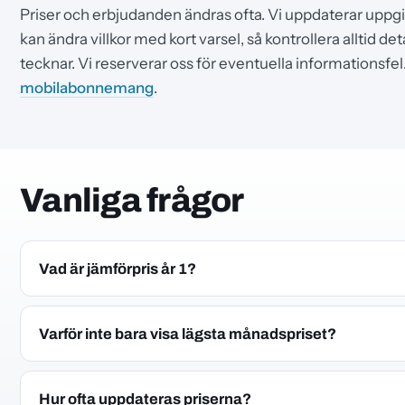
Priser och erbjudanden ändras ofta. Vi uppdaterar uppg
kan ändra villkor med kort varsel, så kontrollera alltid d
tecknar. Vi reserverar oss för eventuella informationsfe
mobilabonnemang
.
Vanliga frågor
Vad är jämförpris år 1?
Jämförpris år 1 är snittkostnaden per månad under ditt för
ordinarie pris och startavgift räknas ihop och delas på to
Varför inte bara visa lägsta månadspriset?
abonnemang rättvist även när operatörerna kör olika kam
Lägsta månadspriset gäller ofta bara några månader som 
betalar över ett helt år. Jämförpris år 1 ger en mer ärlig b
Hur ofta uppdateras priserna?