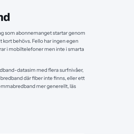
nd
a dag som abonnemanget startar genom
t kort behövs. Fello har ingen egen
ar i mobiltelefoner men inte i smarta
dband-datasim med flera surfnivåer,
 bredband där fiber inte finns, eller ett
ra hemmabredband mer generellt, läs