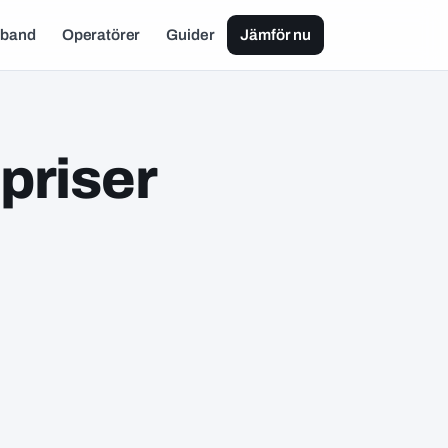
dband
Operatörer
Guider
Jämför nu
priser