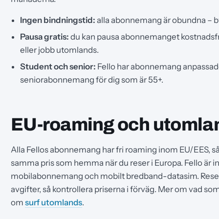
Ingen bindningstid:
alla abonnemang är obundna – byt 
Pausa gratis:
du kan pausa abonnemanget kostnadsfritt 
eller jobb utomlands.
Student och senior:
Fello har abonnemang anpassade 
seniorabonnemang för dig som är 55+.
EU-roaming och utomla
Alla Fellos abonnemang har fri roaming inom EU/EES, så du
samma pris som hemma när du reser i Europa. Fello är i
mobilabonnemang och mobilt bredband-datasim. Reser
avgifter, så kontrollera priserna i förväg. Mer om vad som 
om
surf utomlands
.