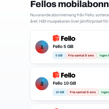
Fellos mobilabo
Nuvarande abonnemang från Fello, sorterade
året. Håll muspekaren över jämförpriset för 
Fello 5 GB
1
5 GB
Fria samtal & sms
Ingen 
Fello 10 GB
2
10 GB
Fria samtal & sms
Ingen