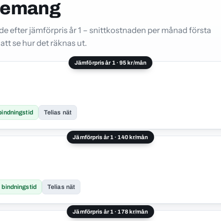
nnemang
 efter jämförpris år 1 – snittkostnaden per månad första
att se hur det räknas ut.
Jämförpris år 1 · 95 kr/mån
bindningstid
Telias nät
Jämförpris år 1 · 140 kr/mån
 bindningstid
Telias nät
Jämförpris år 1 · 178 kr/mån