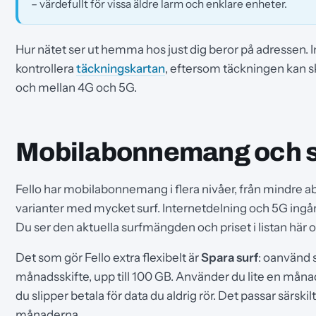
– värdefullt för vissa äldre larm och enklare enheter.
Hur nätet ser ut hemma hos just dig beror på adressen. I
kontrollera
täckningskartan
, eftersom täckningen kan s
och mellan 4G och 5G.
Mobilabonnemang och s
Fello har mobilabonnemang i flera nivåer, från mindre 
varianter med mycket surf. Internetdelning och 5G ingår,
Du ser den aktuella surfmängden och priset i listan här o
Det som gör Fello extra flexibelt är
Spara surf
: oanvänd 
månadsskifte, upp till 100 GB. Använder du lite en månad r
du slipper betala för data du aldrig rör. Det passar särski
månaderna.