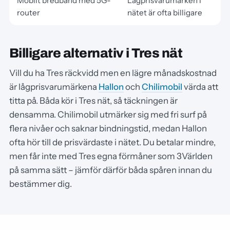
Mobilt bredband med 5G-
Lågprisvarumärken i
router
nätet är ofta billigare
Billigare alternativ i Tres nät
Vill du ha Tres räckvidd men en lägre månadskostnad
är lågprisvarumärkena
Hallon
och
Chilimobil
värda att
titta på. Båda kör i Tres nät, så täckningen är
densamma. Chilimobil utmärker sig med fri surf på
flera nivåer och saknar bindningstid, medan Hallon
ofta hör till de prisvärdaste i nätet. Du betalar mindre,
men får inte med Tres egna förmåner som 3Världen
på samma sätt – jämför därför båda spåren innan du
bestämmer dig.