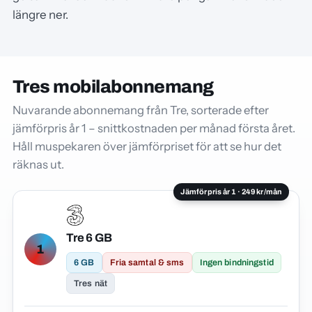
längre ner.
Tres mobilabonnemang
Nuvarande abonnemang från Tre, sorterade efter
jämförpris år 1 – snittkostnaden per månad första året.
Håll muspekaren över jämförpriset för att se hur det
räknas ut.
Jämförpris år 1 · 249 kr/mån
Tre 6 GB
1
6 GB
Fria samtal & sms
Ingen bindningstid
Tres nät