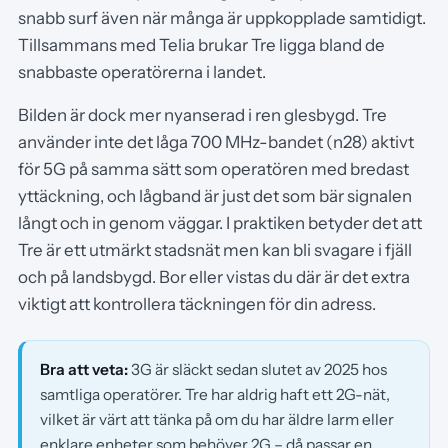
snabb surf även när många är uppkopplade samtidigt.
Tillsammans med Telia brukar Tre ligga bland de
snabbaste operatörerna i landet.
Bilden är dock mer nyanserad i ren glesbygd. Tre
använder inte det låga 700 MHz-bandet (n28) aktivt
för 5G på samma sätt som operatören med bredast
yttäckning, och lågband är just det som bär signalen
långt och in genom väggar. I praktiken betyder det att
Tre är ett utmärkt stadsnät men kan bli svagare i fjäll
och på landsbygd. Bor eller vistas du där är det extra
viktigt att kontrollera täckningen för din adress.
Bra att veta:
3G är släckt sedan slutet av 2025 hos
samtliga operatörer. Tre har aldrig haft ett 2G-nät,
vilket är värt att tänka på om du har äldre larm eller
enklare enheter som behöver 2G – då passar en