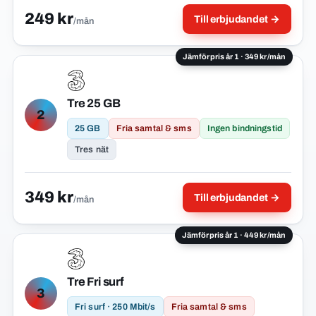
249 kr
Till erbjudandet →
/mån
Jämförpris år 1 · 349 kr/mån
Tre 25 GB
2
25 GB
Fria samtal & sms
Ingen bindningstid
Tres nät
349 kr
Till erbjudandet →
/mån
Jämförpris år 1 · 449 kr/mån
Tre Fri surf
3
Fri surf · 250 Mbit/s
Fria samtal & sms